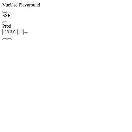
VueUse Playground
SSR
Prod
13.3.0